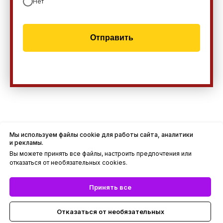
Нет
Отправить
Мы используем файлы cookie для работы сайта, аналитики
и рекламы.
© ООО «АРКА ГРУПП», 2012-2026
Вы можете принять все файлы, настроить предпочтения или
отказаться от необязательных cookies.
Политика обработки cookies
Принять все
Политика конфиденциальности
Отказаться от необязательных
ИНН 2310162260